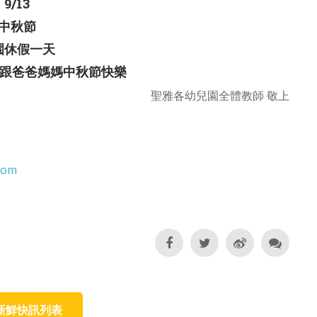
9/13
中秋節
園休假一天
們跟爸爸媽媽中秋節快樂
聖雅各幼兒園全體教師 敬上
.com
新鮮快訊列表