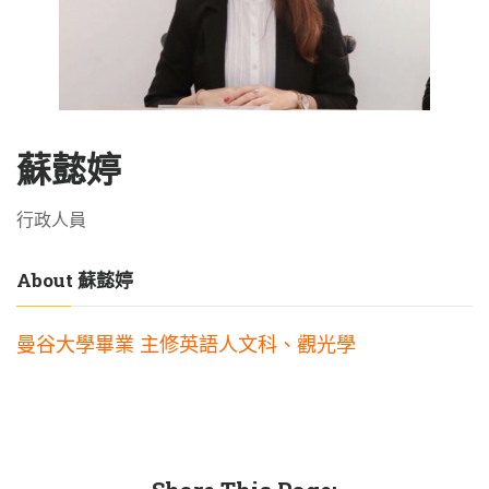
蘇懿婷
行政人員
About 蘇懿婷
曼谷大學畢業 主修英語人文科、觀光學